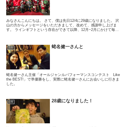
みなさんこんにちは。 さて、僕は先日12/4に29歳になりました。 沢
山の方からメッセージをいただきまして、改めて、感謝申し上げま
す。 ラインギフトという存在ができて以降、12月~2月にかけて毎年
スタバに通う、そん...
蛯名健一さんと
日常
蛯名健一さん主催「オールジャンルパフォーマンスコンテスト Like
the BEST!」で準優勝をし、実際に蛯名健一さんにお会いしに行きま
した。
28歳になりました！
日常