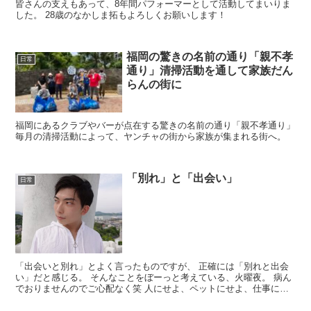
皆さんの支えもあって、8年間パフォーマーとして活動してまいりま
した。 28歳のなかしま拓もよろしくお願いします！
福岡の驚きの名前の通り「親不孝
日常
通り」清掃活動を通して家族だん
らんの街に
福岡にあるクラブやバーが点在する驚きの名前の通り「親不孝通り」
毎月の清掃活動によって、ヤンチャの街から家族が集まれる街へ。
「別れ」と「出会い」
日常
「出会いと別れ」とよく言ったものですが、 正確には「別れと出会
い」だと感じる。 そんなことをぼーっと考えている、火曜夜。 病ん
でおりませんのでご心配なく笑 人にせよ、ペットにせよ、仕事にせ
よ、何にでも...