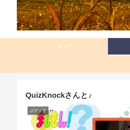
トップ
QuizKnockさんと♪
メディア