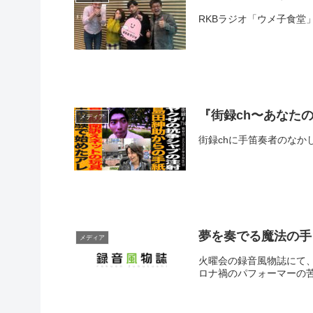
RKBラジオ「ウメ子食堂
『街録ch〜あなた
メディア
街録chに手笛奏者のなか
夢を奏でる魔法の手
メディア
火曜会の録音風物誌にて
ロナ禍のパフォーマーの